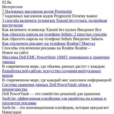
0
2.8к.
Интересное
7 Надежных магазинов кодов Prognozist
7 надежных магазинов кодов Prognozist Почему важно
3 способа включить телевизор Xiaomi без пульта: подробная
инструкция
Как включить телевизор Xiaomi без пульта Введение Все
Как сбросить пароль на телефоне Infinix: 2 простых способа
Как сбросить пароль на телефоне Infinix Введение Забыть
Как отключить рекламу на телефоне Realme? Мануал
Способы отключения рекламы на Realme Realme –
Новое на сайте
Массивы Dell EMC PowerStore 1000T: инновации в хранении
данных
В современном мире, где объемы данных растут с каждым
Разработка веб-сайтов: искусство создания виртуальных
миров
В современном мире, где каждый миг наполнен информацией
Система хранения данных Dell PowerVault: обзор и
преимущества
Dell PowerVault — это семейство решений для хранения
Surfe.be: эффективная платформа для заработка на кликах и
просмотре рекламы
Surfe.be – это инновационная платформа, которая предлагает
Навигация