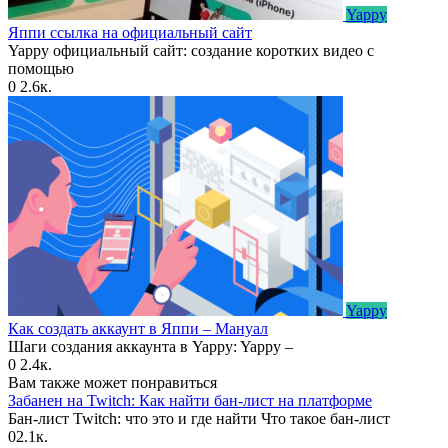
Yappy
Яппи ссылка на официальный сайт
Yappy официальный сайт: создание коротких видео с
помощью
0
2.6к.
Yappy
Как создать аккаунт в Яппи – Мануал
Шаги создания аккаунта в Yappy: Yappy –
0
2.4к.
Вам также может понравиться
Забанен на Twitch: Как найти бан-лист на платформе
Бан-лист Twitch: что это и где найти Что такое бан-лист
0
2.1к.