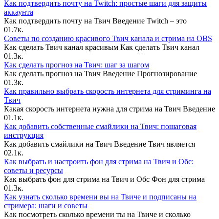
Как подтвердить почту на Twitch: простые шаги для защиты
аккаунта
Как подтвердить почту на Твич Введение Twitch – это
0
1.7к.
Советы по созданию красивого Твич канала и стрима на OBS
Как сделать Твич канал красивым Как сделать Твич канал
0
1.3к.
Как сделать прогноз на Твич: шаг за шагом
Как сделать прогноз на Твич Введение Прогнозирование
0
1.3к.
Как правильно выбрать скорость интернета для стриминга на
Твич
Какая скорость интернета нужна для стрима на Твич Введение
0
1.1к.
Как добавить собственные смайлики на Твич: пошаговая
инструкция
Как добавить смайлики на Твич Введение Твич является
0
2.1к.
Как выбрать и настроить фон для стрима на Твич и Обс:
советы и ресурсы
Как выбрать фон для стрима на Твич и Обс Фон для стрима
0
1.3к.
Как узнать сколько времени вы на Твиче и подписаны на
стримера: шаги и советы
Как посмотреть сколько времени ты на Твиче и сколько