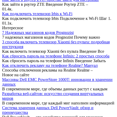
Как зайти в роутер ZTE Введение Роутер ZTE –
0
1.4к.
Как подключить телевизор Irbis к Wi-Fi
Как подключить телевизор Irbis Подключение к Wi-Fi Шаг 1.
0
1.1к.
Интересное
7 Надежных магазинов кодов Prognozist
7 надежных магазинов кодов Prognozist Почему важно
3 способа включить телевизор Xiaomi без пульта: подробная
инструкция
Как включить телевизор Xiaomi без пульта Введение Все
Как сбросить пароль на телефоне Infinix: 2 простых способа
Как сбросить пароль на телефоне Infinix Введение Забыть
Как отключить рекламу на телефоне Realme? Мануал
Способы отключения рекламы на Realme Realme –
Новое на сайте
Массивы Dell EMC PowerStore 1000T: инновации в хранении
данных
В современном мире, где объемы данных растут с каждым
Разработка веб-сайтов: искусство создания виртуальных
миров
В современном мире, где каждый миг наполнен информацией
Система хранения данных Dell PowerVault: обзор и
преимущества