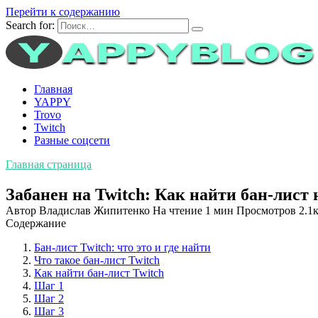
Перейти к содержанию
Search for:
Главная
YAPPY
Trovo
Twitch
Разные соцсети
Главная страница
Забанен на Twitch: Как найти бан-лист
Автор
Владислав Жипитенко
На чтение
1 мин
Просмотров
2.1к
Содержание
Бан-лист Twitch: что это и где найти
Что такое бан-лист Twitch
Как найти бан-лист Twitch
Шаг 1
Шаг 2
Шаг 3