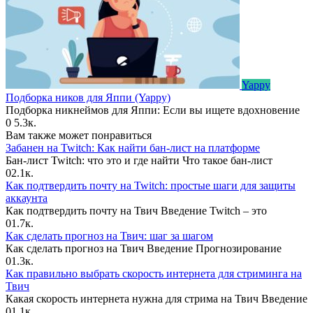
Yappy
Подборка ников для Яппи (Yappy)
Подборка никнеймов для Яппи: Если вы ищете вдохновение
0
5.3к.
Вам также может понравиться
Забанен на Twitch: Как найти бан-лист на платформе
Бан-лист Twitch: что это и где найти Что такое бан-лист
0
2.1к.
Как подтвердить почту на Twitch: простые шаги для защиты
аккаунта
Как подтвердить почту на Твич Введение Twitch – это
0
1.7к.
Как сделать прогноз на Твич: шаг за шагом
Как сделать прогноз на Твич Введение Прогнозирование
0
1.3к.
Как правильно выбрать скорость интернета для стриминга на
Твич
Какая скорость интернета нужна для стрима на Твич Введение
0
1.1к.