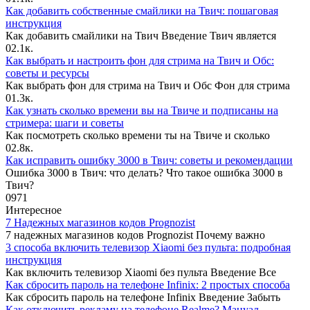
Как добавить собственные смайлики на Твич: пошаговая
инструкция
Как добавить смайлики на Твич Введение Твич является
0
2.1к.
Как выбрать и настроить фон для стрима на Твич и Обс:
советы и ресурсы
Как выбрать фон для стрима на Твич и Обс Фон для стрима
0
1.3к.
Как узнать сколько времени вы на Твиче и подписаны на
стримера: шаги и советы
Как посмотреть сколько времени ты на Твиче и сколько
0
2.8к.
Как исправить ошибку 3000 в Твич: советы и рекомендации
Ошибка 3000 в Твич: что делать? Что такое ошибка 3000 в
Твич?
0
971
Интересное
7 Надежных магазинов кодов Prognozist
7 надежных магазинов кодов Prognozist Почему важно
3 способа включить телевизор Xiaomi без пульта: подробная
инструкция
Как включить телевизор Xiaomi без пульта Введение Все
Как сбросить пароль на телефоне Infinix: 2 простых способа
Как сбросить пароль на телефоне Infinix Введение Забыть
Как отключить рекламу на телефоне Realme? Мануал