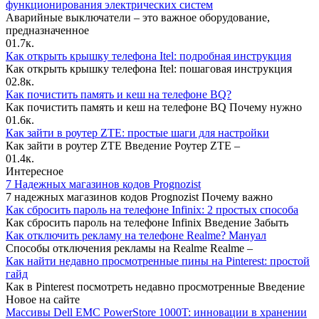
функционирования электрических систем
Аварийные выключатели – это важное оборудование,
предназначенное
0
1.7к.
Как открыть крышку телефона Itel: подробная инструкция
Как открыть крышку телефона Itel: пошаговая инструкция
0
2.8к.
Как почистить память и кеш на телефоне BQ?
Как почистить память и кеш на телефоне BQ Почему нужно
0
1.6к.
Как зайти в роутер ZTE: простые шаги для настройки
Как зайти в роутер ZTE Введение Роутер ZTE –
0
1.4к.
Интересное
7 Надежных магазинов кодов Prognozist
7 надежных магазинов кодов Prognozist Почему важно
Как сбросить пароль на телефоне Infinix: 2 простых способа
Как сбросить пароль на телефоне Infinix Введение Забыть
Как отключить рекламу на телефоне Realme? Мануал
Способы отключения рекламы на Realme Realme –
Как найти недавно просмотренные пины на Pinterest: простой
гайд
Как в Pinterest посмотреть недавно просмотренные Введение
Новое на сайте
Массивы Dell EMC PowerStore 1000T: инновации в хранении