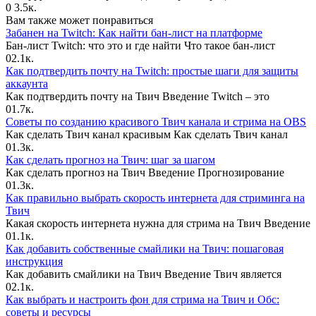
0
3.5к.
Вам также может понравиться
Забанен на Twitch: Как найти бан-лист на платформе
Бан-лист Twitch: что это и где найти Что такое бан-лист
0
2.1к.
Как подтвердить почту на Twitch: простые шаги для защиты
аккаунта
Как подтвердить почту на Твич Введение Twitch – это
0
1.7к.
Советы по созданию красивого Твич канала и стрима на OBS
Как сделать Твич канал красивым Как сделать Твич канал
0
1.3к.
Как сделать прогноз на Твич: шаг за шагом
Как сделать прогноз на Твич Введение Прогнозирование
0
1.3к.
Как правильно выбрать скорость интернета для стриминга на
Твич
Какая скорость интернета нужна для стрима на Твич Введение
0
1.1к.
Как добавить собственные смайлики на Твич: пошаговая
инструкция
Как добавить смайлики на Твич Введение Твич является
0
2.1к.
Как выбрать и настроить фон для стрима на Твич и Обс:
советы и ресурсы