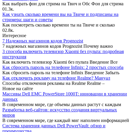
Как выбрать фон для стрима на Твич и Обс Фон для стрима
0
1.3к.
Как узнать сколько времени вы на Твиче и подписаны на
стримера: шаги и советы
Как посмотреть сколько времени ты на Твиче и сколько
0
2.8к.
Интересное
7 Надежных магазинов кодов Prognozist
7 надежных магазинов кодов Prognozist Почему важно
3 способа включить телевизор Xiaomi без пульта: подробная
инструкция
Как включить телевизор Xiaomi без пульта Введение Все
Как сбросить пароль на телефоне Infinix: 2 простых способа
Как сбросить пароль на телефоне Infinix Введение Забыть
Как отключить рекламу на телефоне Realme? Мануал
Способы отключения рекламы на Realme Realme –
Новое на сайте
Массивы Dell EMC PowerStore 1000T: инновации в хранении
данных
В современном мире, где объемы данных растут с каждым
Разработка веб-сайтов: искусство создания виртуальных
миров
В современном мире, где каждый миг наполнен информацией
Система хранения данных Dell PowerVault: обзор и
преимущества