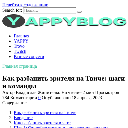
Перейти к содержанию
Search for:
Главная
YAPPY
Trovo
Twitch
Разные соцсети
Главная страница
Как разбанить зрителя на Твиче: шаги
и команды
Автор
Владислав Жипитенко
На чтение
2 мин
Просмотров
784
Комментарии
0
Опубликовано
18 апреля, 2023
Содержание
Как разбанить зрителя на Твиче
Введение
Как разбанить зрителя в чате
Шаг 1: Откройте страницу управления каналом