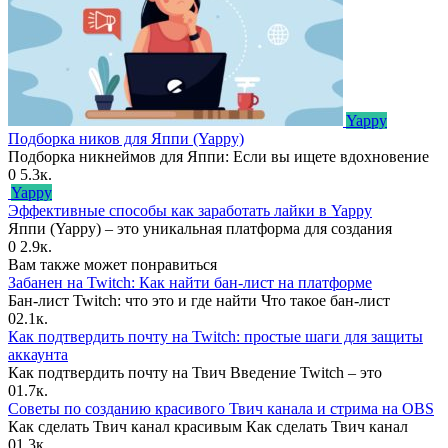
Yappy
Подборка ников для Яппи (Yappy)
Подборка никнеймов для Яппи: Если вы ищете вдохновение
0
5.3к.
Yappy
Эффективные способы как заработать лайки в Yappy
Яппи (Yappy) – это уникальная платформа для создания
0
2.9к.
Вам также может понравиться
Забанен на Twitch: Как найти бан-лист на платформе
Бан-лист Twitch: что это и где найти Что такое бан-лист
0
2.1к.
Как подтвердить почту на Twitch: простые шаги для защиты
аккаунта
Как подтвердить почту на Твич Введение Twitch – это
0
1.7к.
Советы по созданию красивого Твич канала и стрима на OBS
Как сделать Твич канал красивым Как сделать Твич канал
0
1.3к.