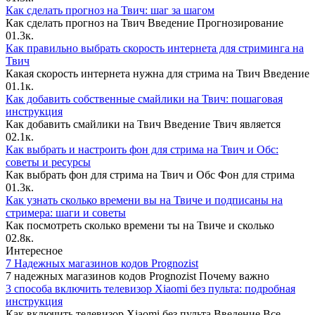
Как сделать прогноз на Твич: шаг за шагом
Как сделать прогноз на Твич Введение Прогнозирование
0
1.3к.
Как правильно выбрать скорость интернета для стриминга на
Твич
Какая скорость интернета нужна для стрима на Твич Введение
0
1.1к.
Как добавить собственные смайлики на Твич: пошаговая
инструкция
Как добавить смайлики на Твич Введение Твич является
0
2.1к.
Как выбрать и настроить фон для стрима на Твич и Обс:
советы и ресурсы
Как выбрать фон для стрима на Твич и Обс Фон для стрима
0
1.3к.
Как узнать сколько времени вы на Твиче и подписаны на
стримера: шаги и советы
Как посмотреть сколько времени ты на Твиче и сколько
0
2.8к.
Интересное
7 Надежных магазинов кодов Prognozist
7 надежных магазинов кодов Prognozist Почему важно
3 способа включить телевизор Xiaomi без пульта: подробная
инструкция
Как включить телевизор Xiaomi без пульта Введение Все