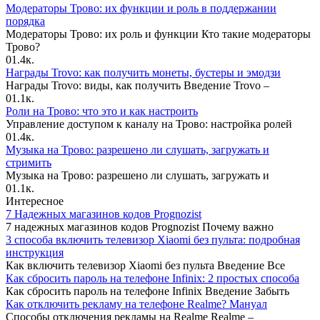
Модераторы Трово: их функции и роль в поддержании
порядка
Модераторы Трово: их роль и функции Кто такие модераторы
Трово?
0
1.4к.
Награды Trovo: как получить монеты, бустеры и эмодзи
Награды Trovo: виды, как получить Введение Trovo –
0
1.1к.
Роли на Трово: что это и как настроить
Управление доступом к каналу на Трово: настройка ролей
0
1.4к.
Музыка на Трово: разрешено ли слушать, загружать и
стримить
Музыка на Трово: разрешено ли слушать, загружать и
0
1.1к.
Интересное
7 Надежных магазинов кодов Prognozist
7 надежных магазинов кодов Prognozist Почему важно
3 способа включить телевизор Xiaomi без пульта: подробная
инструкция
Как включить телевизор Xiaomi без пульта Введение Все
Как сбросить пароль на телефоне Infinix: 2 простых способа
Как сбросить пароль на телефоне Infinix Введение Забыть
Как отключить рекламу на телефоне Realme? Мануал
Способы отключения рекламы на Realme Realme –