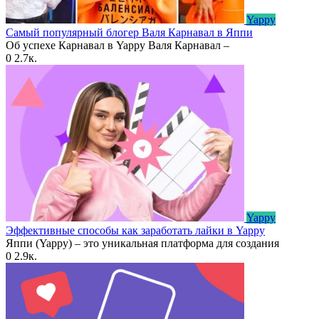
Yappy
Самый популярный блогер Валя Карнавал в Яппи
Об успехе Карнавал в Yappy Валя Карнавал –
0
2.7к.
Yappy
Эффективные способы как заработать лайки в Yappy
Яппи (Yappy) – это уникальная платформа для создания
0
2.9к.