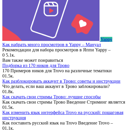
Yappy
Как набрать много просмотров в Yappy – Мануал
Рекомендации для набора просмотров в Яппи Yappy –
0
5.1к.
Вам также может понравиться
Подборка из 170 ников для Трово
170 Примеров ников для Trovo на различные тематики
0
1.5к.
Как разблокировать аккаунт в Трово: советы и инструкции
Что делать, если ваш аккаунт в Трово заблокировали?
0
1.8к.
Как скачать свои стримы Трово: лучшие способы
Как скачать свои стримы Трово Введение Стриминг является
0
1.5к.
Как изменить язык интерфейса Trovo на русский: пошаговая
инструкция
Как поставить русский язык на Trovo Введение Trovo –
0
1.1к.