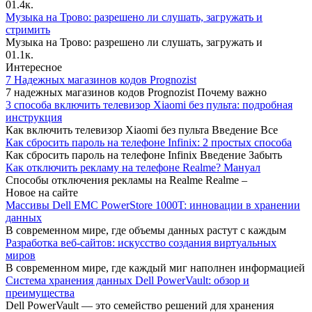
0
1.4к.
Музыка на Трово: разрешено ли слушать, загружать и
стримить
Музыка на Трово: разрешено ли слушать, загружать и
0
1.1к.
Интересное
7 Надежных магазинов кодов Prognozist
7 надежных магазинов кодов Prognozist Почему важно
3 способа включить телевизор Xiaomi без пульта: подробная
инструкция
Как включить телевизор Xiaomi без пульта Введение Все
Как сбросить пароль на телефоне Infinix: 2 простых способа
Как сбросить пароль на телефоне Infinix Введение Забыть
Как отключить рекламу на телефоне Realme? Мануал
Способы отключения рекламы на Realme Realme –
Новое на сайте
Массивы Dell EMC PowerStore 1000T: инновации в хранении
данных
В современном мире, где объемы данных растут с каждым
Разработка веб-сайтов: искусство создания виртуальных
миров
В современном мире, где каждый миг наполнен информацией
Система хранения данных Dell PowerVault: обзор и
преимущества
Dell PowerVault — это семейство решений для хранения