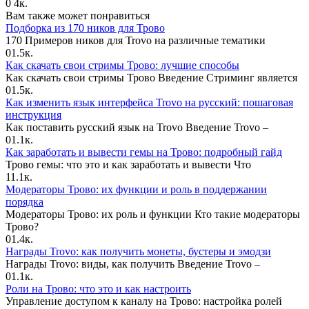
0
4к.
Вам также может понравиться
Подборка из 170 ников для Трово
170 Примеров ников для Trovo на различные тематики
0
1.5к.
Как скачать свои стримы Трово: лучшие способы
Как скачать свои стримы Трово Введение Стриминг является
0
1.5к.
Как изменить язык интерфейса Trovo на русский: пошаговая
инструкция
Как поставить русский язык на Trovo Введение Trovo –
0
1.1к.
Как заработать и вывести гемы на Трово: подробный гайд
Трово гемы: что это и как заработать и вывести Что
1
1.1к.
Модераторы Трово: их функции и роль в поддержании
порядка
Модераторы Трово: их роль и функции Кто такие модераторы
Трово?
0
1.4к.
Награды Trovo: как получить монеты, бустеры и эмодзи
Награды Trovo: виды, как получить Введение Trovo –
0
1.1к.
Роли на Трово: что это и как настроить
Управление доступом к каналу на Трово: настройка ролей