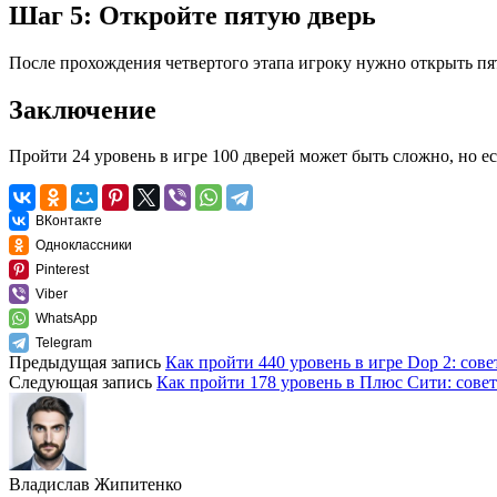
Шаг 5: Откройте пятую дверь
После прохождения четвертого этапа игроку нужно открыть пят
Заключение
Пройти 24 уровень в игре 100 дверей может быть сложно, но е
ВКонтакте
Одноклассники
Pinterest
Viber
WhatsApp
Telegram
Предыдущая запись
Как пройти 440 уровень в игре Dop 2: сове
Следующая запись
Как пройти 178 уровень в Плюс Сити: сове
Владислав Жипитенко