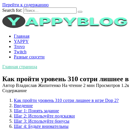
Перейти к содержанию
Search for:
Главная
YAPPY
Trovo
Twitch
Разные соцсети
Главная страница
Как пройти уровень 310 сотри лишнее в
Автор
Владислав Жипитенко
На чтение
2 мин
Просмотров
1.2к
Содержание
Как пройти уровень 310 сотри лишнее в игре Dop 2?
Введение
Шаг 1: Понять задание
Шаг 2: Используйте подсказки
Шаг 3: Используйте бонусы
Шаг 4: Будьте внимательны