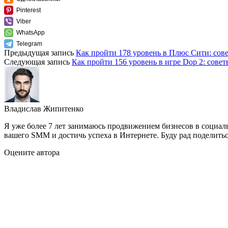
Pinterest
Viber
WhatsApp
Telegram
Предыдущая запись
Как пройти 178 уровень в Плюс Сити: сов
Следующая запись
Как пройти 156 уровень в игре Dop 2: совет
Владислав Жипитенко
Я уже более 7 лет занимаюсь продвижением бизнесов в социал
вашего SMM и достичь успеха в Интернете. Буду рад поделить
Оцените автора