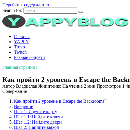
Перейти к содержанию
Search for:
Главная
YAPPY
Trovo
Twitch
Разные соцсети
Главная страница
Как пройти 2 уровень в Escape the Back
Автор
Владислав Жипитенко
На чтение
2 мин
Просмотров
1.4к
Содержание
Как пройти 2 уровень в Escape the Backrooms?
Введение
Шаг 1: Изучите карту
Шаг 1.1: Найдите ключи
Шаг 1.2: Найдите двери
Шаг 2: Найдите выход