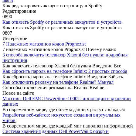
шаги
Как редактировать аккаунт и страницу в Spotify
Редактирование
0
890
Как отвязать Spotify от различных аккаунтов и устройств
Как отвязать Spotify от различных аккаунтов и устройств
0
807
Интересное
7 Надежных магазинов кодов Prognozist
7 надежных магазинов кодов Prognozist Почему важно
3 способа включить телевизор Xiaomi без пульта: подробная
инструкция
Как включить телевизор Xiaomi без пульта Введение Все
Как сбросить пароль на телефоне Infinix: 2 простых способа
Как сбросить пароль на телефоне Infinix Введение Забыть
Как отключить рекламу на телефоне Realme? Мануал
Способы отключения рекламы на Realme Realme –
Новое на сайте
Массивы Dell EMC PowerStore 1000T: инновации в хранении
данных
В современном мире, где объемы данных растут с каждым
Разработка веб-сайтов: искусство создания виртуальных
миров
В современном мире, где каждый миг наполнен информацией
Система хранения данных Dell PowerVault: обзор и