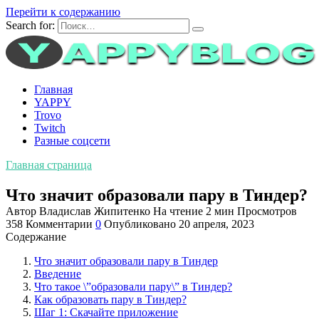
Перейти к содержанию
Search for:
Главная
YAPPY
Trovo
Twitch
Разные соцсети
Главная страница
Что значит образовали пару в Тиндер?
Автор
Владислав Жипитенко
На чтение
2 мин
Просмотров
358
Комментарии
0
Опубликовано
20 апреля, 2023
Содержание
Что значит образовали пару в Тиндер
Введение
Что такое \”образовали пару\” в Тиндер?
Как образовать пару в Тиндер?
Шаг 1: Скачайте приложение