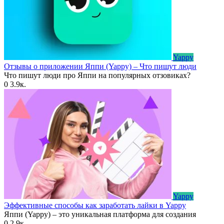
Yappy
Отзывы о приложении Яппи (Yappy) – Что пишут люди
Что пишут люди про Яппи на популярных отзовиках?
0
3.9к.
Yappy
Эффективные способы как заработать лайки в Yappy
Яппи (Yappy) – это уникальная платформа для создания
0
2.9к.