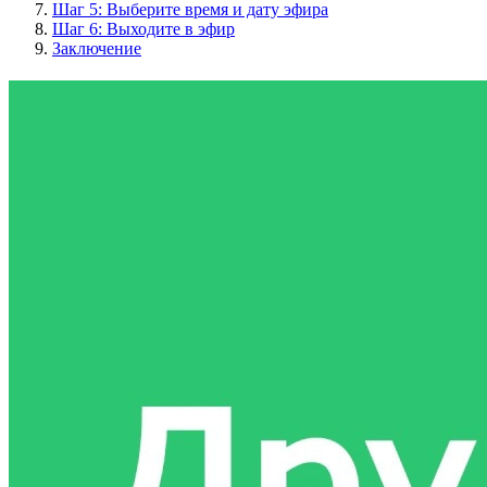
Шаг 5: Выберите время и дату эфира
Шаг 6: Выходите в эфир
Заключение