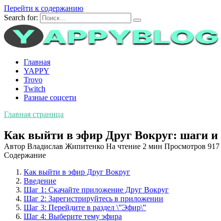
Перейти к содержанию
Search for:
Главная
YAPPY
Trovo
Twitch
Разные соцсети
Главная страница
Как выйти в эфир Друг Вокруг: шаги и
Автор
Владислав Жипитенко
На чтение
2 мин
Просмотров
917
Содержание
Как выйти в эфир Друг Вокруг
Введение
Шаг 1: Скачайте приложение Друг Вокруг
Шаг 2: Зарегистрируйтесь в приложении
Шаг 3: Перейдите в раздел \”Эфир\”
Шаг 4: Выберите тему эфира