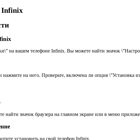
Infinix
сти
inix
и\” на вашем телефоне Infinix. Вы можете найти значок \”Настр
и нажмите на него. Проверьте, включена ли опция \”Установка из
е
ете найти значок браузера на главном экране или в меню прилож
ение
отите установить на свой телефон Infinix.