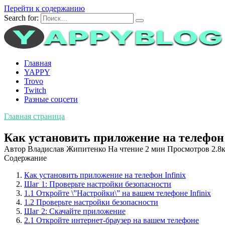
Перейти к содержанию
Search for:
Главная
YAPPY
Trovo
Twitch
Разные соцсети
Главная страница
Как установить приложение на телефон 
Автор
Владислав Жипитенко
На чтение
2 мин
Просмотров
2.8к
Содержание
Как установить приложение на телефон Infinix
Шаг 1: Проверьте настройки безопасности
1.1 Откройте \”Настройки\” на вашем телефоне Infinix
1.2 Проверьте настройки безопасности
Шаг 2: Скачайте приложение
2.1 Откройте интернет-браузер на вашем телефоне