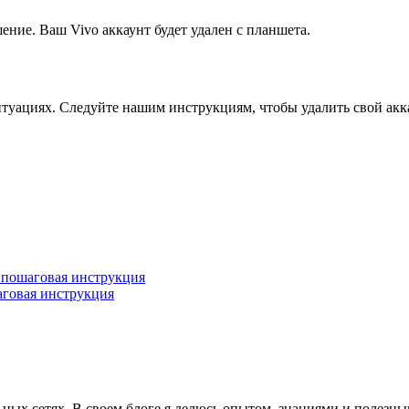
ение. Ваш Vivo аккаунт будет удален с планшета.
итуациях. Следуйте нашим инструкциям, чтобы удалить свой акк
: пошаговая инструкция
аговая инструкция
ьных сетях. В своем блоге я делюсь опытом, знаниями и полезн