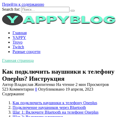
Перейти к содержанию
Search for:
Главная
YAPPY
Trovo
Twitch
Разные соцсети
Главная страница
Как подключить наушники к телефону
Oneplus? Инструкция
Автор
Владислав Жипитенко
На чтение
2 мин
Просмотров
523
Комментарии
0
Опубликовано
19 апреля, 2023
Содержание
Как подключить наушники к телефону Oneplus
Подключение наушников через Bluetooth
Шаг 1: Включите Bluetooth на телефоне Oneplus
Шаг 2: Включите наушники