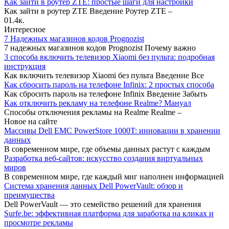
Как зайти в роутер ZTE: простые шаги для настройки
Как зайти в роутер ZTE Введение Роутер ZTE –
0
1.4к.
Интересное
7 Надежных магазинов кодов Prognozist
7 надежных магазинов кодов Prognozist Почему важно
3 способа включить телевизор Xiaomi без пульта: подробная
инструкция
Как включить телевизор Xiaomi без пульта Введение Все
Как сбросить пароль на телефоне Infinix: 2 простых способа
Как сбросить пароль на телефоне Infinix Введение Забыть
Как отключить рекламу на телефоне Realme? Мануал
Способы отключения рекламы на Realme Realme –
Новое на сайте
Массивы Dell EMC PowerStore 1000T: инновации в хранении
данных
В современном мире, где объемы данных растут с каждым
Разработка веб-сайтов: искусство создания виртуальных
миров
В современном мире, где каждый миг наполнен информацией
Система хранения данных Dell PowerVault: обзор и
преимущества
Dell PowerVault — это семейство решений для хранения
Surfe.be: эффективная платформа для заработка на кликах и
просмотре рекламы