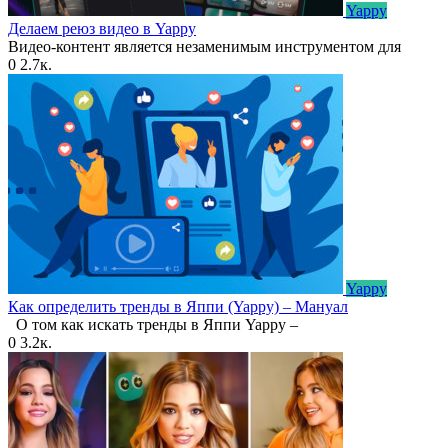
Yappy
Делаем реюз видео в Yappy
Видео-контент является незаменимым инструментом для
0
2.7к.
Yappy
Как определить тренды в Яппи (Yappy) – Мануал
О том как искать тренды в Яппи Yappy –
0
3.2к.