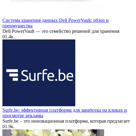
Система хранения данных Dell PowerVault: обзор и
преимущества
Dell PowerVault — это семейство решений для хранения
0
1.4к.
Surfe.be: эффективная платформа для заработка на кликах и
просмотре рекламы
Surfe.be – это инновационная платформа, которая предлагает
0
1.9к.