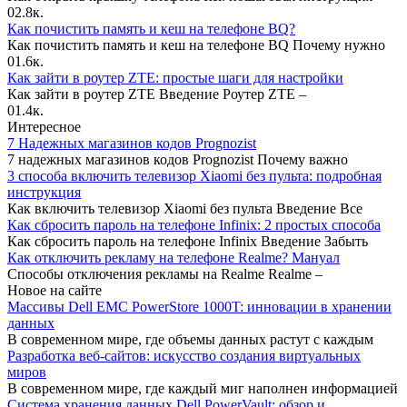
0
2.8к.
Как почистить память и кеш на телефоне BQ?
Как почистить память и кеш на телефоне BQ Почему нужно
0
1.6к.
Как зайти в роутер ZTE: простые шаги для настройки
Как зайти в роутер ZTE Введение Роутер ZTE –
0
1.4к.
Интересное
7 Надежных магазинов кодов Prognozist
7 надежных магазинов кодов Prognozist Почему важно
3 способа включить телевизор Xiaomi без пульта: подробная
инструкция
Как включить телевизор Xiaomi без пульта Введение Все
Как сбросить пароль на телефоне Infinix: 2 простых способа
Как сбросить пароль на телефоне Infinix Введение Забыть
Как отключить рекламу на телефоне Realme? Мануал
Способы отключения рекламы на Realme Realme –
Новое на сайте
Массивы Dell EMC PowerStore 1000T: инновации в хранении
данных
В современном мире, где объемы данных растут с каждым
Разработка веб-сайтов: искусство создания виртуальных
миров
В современном мире, где каждый миг наполнен информацией
Система хранения данных Dell PowerVault: обзор и