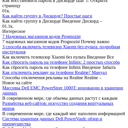
Как восстановить пароль в Дискорде Шаг 1: Открыть
страницу
0
1к.
Как найти группу в Дискорде? Простые шаги
Как найти группу в Дискорде Введение Дискорд –
0
1.1к.
Интересное
7 Надежных магазинов кодов Prognozist
7 надежных магазинов кодов Prognozist Почему важно
3 способа включить телевизор Xiaomi без пульта: подробная
инструкция
Как включить телевизор Xiaomi без пульта Введение Все
Как сбросить пароль на телефоне Infinix: 2 простых способа
Как сбросить пароль на телефоне Infinix Введение Забыть
Как отключить рекламу на телефоне Realme? Мануал
Способы отключения рекламы на Realme Realme –
Новое на сайте
Массивы Dell EMC PowerStore 1000T: инновации в хранении
данных
В современном мире, где объемы данных растут с каждым
Разработка веб-сайтов: искусство создания виртуальных
миров
В современном мире, где каждый миг наполнен информацией
Система хранения данных Dell PowerVault: обзор и
преимущества