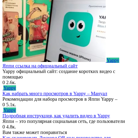
Yappy
Яппи ссылка на официальный сайт
Yappy официальный сайт: создание коротких видео с
помощью
0
2.6к.
Yappy
Как набрать много просмотров в Yappy – Мануал
Рекомендации для набора просмотров в Яппи Yappy –
0
5.1к.
Yappy
Подробная инструкция, как удалить видео в Yappy
Яппи – это популярная социальная сеть, где пользователи
0
4.8к.
Вам также может понравиться
Как сканировать Дискорд QR код: руководство для