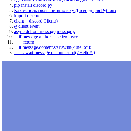
pip install discord.py
Как использовать библиотеку Дискорд для Python?
import discord
client = discord.Client()
@client.event
async def on_message(message):
if message.author == client.user:
return
if message.content.startswith(\’!hello\’):
await message.channel.send(\’Hello!\’)