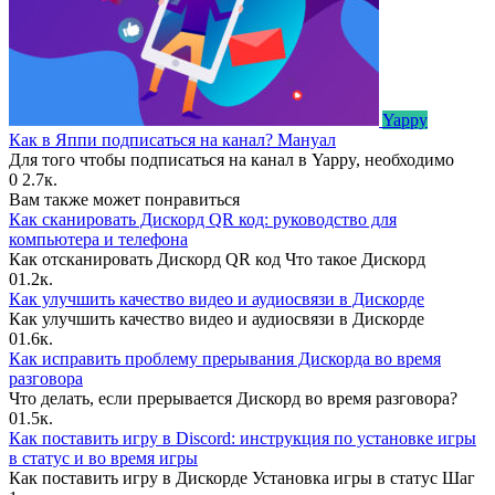
Yappy
Как в Яппи подписаться на канал? Мануал
Для того чтобы подписаться на канал в Yappy, необходимо
0
2.7к.
Вам также может понравиться
Как сканировать Дискорд QR код: руководство для
компьютера и телефона
Как отсканировать Дискорд QR код Что такое Дискорд
0
1.2к.
Как улучшить качество видео и аудиосвязи в Дискорде
Как улучшить качество видео и аудиосвязи в Дискорде
0
1.6к.
Как исправить проблему прерывания Дискорда во время
разговора
Что делать, если прерывается Дискорд во время разговора?
0
1.5к.
Как поставить игру в Discord: инструкция по установке игры
в статус и во время игры
Как поставить игру в Дискорде Установка игры в статус Шаг