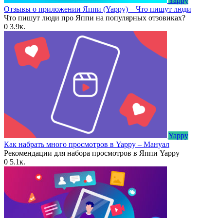
Yappy
Отзывы о приложении Яппи (Yappy) – Что пишут люди
Что пишут люди про Яппи на популярных отзовиках?
0
3.9к.
Yappy
Как набрать много просмотров в Yappy – Мануал
Рекомендации для набора просмотров в Яппи Yappy –
0
5.1к.